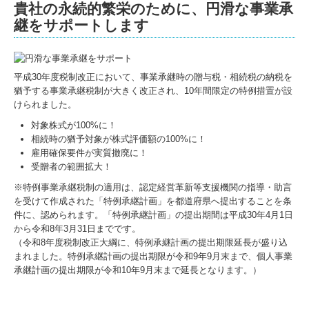
貴社の永続的繁栄のために、円滑な事業承
継をサポートします
平成30年度税制改正において、事業承継時の贈与税・相続税の納税を
猶予する事業承継税制が大きく改正され、10年間限定の特例措置が設
けられました。
対象株式が100%に！
相続時の猶予対象が株式評価額の100%に！
雇用確保要件が実質撤廃に！
受贈者の範囲拡大！
※特例事業承継税制の適用は、認定経営革新等支援機関の指導・助言
を受けて作成された「特例承継計画」を都道府県へ提出することを条
件に、認められます。「特例承継計画」の提出期間は平成30年4月1日
から令和8年3月31日までです。
（令和8年度税制改正大綱に、特例承継計画の提出期限延長が盛り込
まれました。特例承継計画の提出期限が令和9年9月末まで、個人事業
承継計画の提出期限が令和10年9月末まで延長となります。）