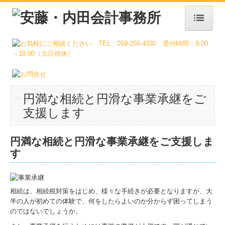
トップページ
事務所案内
業務案内
採用情報
円満な相続と円滑な事業承継をご
支援します
社員インタビュー
キャリアアップ
円満な相続と円滑な事業承継をご支援しま
数字で見る
す
事務所通信
お問合せ
相続は、相続税対策をはじめ、様々な手続きが必要となりますが、大
個人情報保護方針
半の人が初めての体験で、何をしたらよいのか分からず困ってしまう
のではないでしょうか。