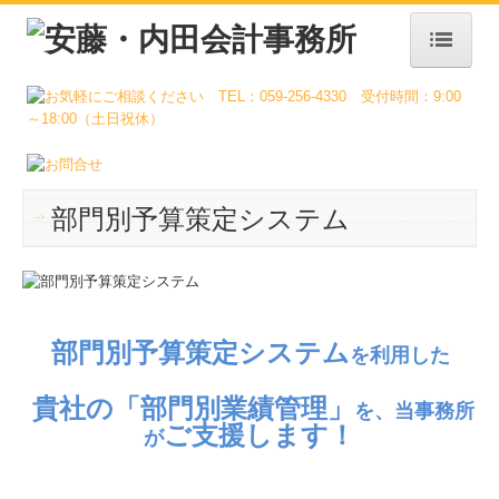
トップページ
事務所案内
業務案内
採用情報
部門別予算策定システム
社員インタビュー
キャリアアップ
数字で見る
部門別予算策定システム
を利用した
事務所通信
貴社
の
「部門別業績管理」
お問合せ
を、
当事務所
ご支援します！
が
個人情報保護方針